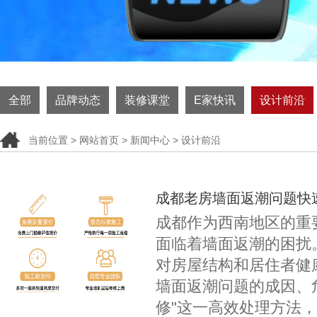
全部
品牌动态
装修课堂
E家快讯
设计前沿
当前位置 >
网站首页
>
新闻中心
> 设计前沿
成都老房墙面返潮问题快
成都作为西南地区的重
面临着墙面返潮的困扰
对房屋结构和居住者健
墙面返潮问题的成因、危
修"这一高效处理方法