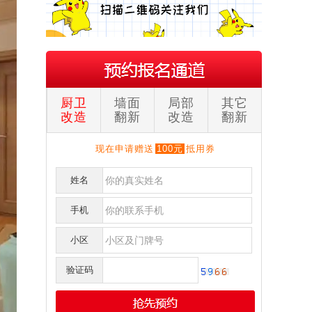
厨卫
墙面
局部
其它
改造
翻新
改造
翻新
现在申请赠送
100元
抵用券
姓名
手机
刘**
保利
151****017
预约成功
小区
李**
奥克斯广场写字楼
152****219
预约成功
验证码
明**
天祥街蓝色港湾
139****052
预约成功