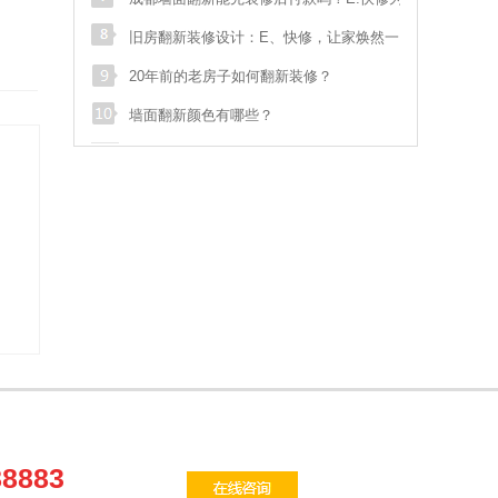
s**
sdf
028****548
预约成功
解答：专业、高效、无忧的墙面翻新解决方案
旧房翻新装修设计：E、快修，让家焕然一
袁**
双流航空港临港路和
138****070
预约成功
新！
20年前的老房子如何翻新装修？
墙面翻新颜色有哪些？
魏**
御府花都
186****006
预约成功
骆**
泡桐树街20号
186****533
预约成功
张**
汇融名城
181****895
预约成功
汪**
花满庭一期
135****975
预约成功
苟**
马鞍北路116号
136****178
预约成功
张**
武青路
133****587
预约成功
88883