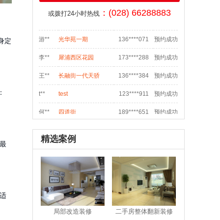
邱**
九里提聚贤半岛花苑
159****547
预约成功
：(028) 66288883
或拨打24小时热线
吴**
城南晶座1栋160
134****784
预约成功
游**
光华苑一期
136****071
预约成功
身定
李**
犀浦西区花园
173****288
预约成功
王**
长融街一代天骄
136****384
预约成功
t**
test
123****911
预约成功
：
何**
四道街
189****651
预约成功
s**
sdf
028****548
预约成功
精选案例
最
袁**
双流航空港临港路和
138****070
预约成功
魏**
御府花都
186****006
预约成功
骆**
泡桐树街20号
186****533
预约成功
适
张**
汇融名城
181****895
预约成功
局部改造装修
二手房整体翻新装修
汪**
花满庭一期
135****975
预约成功