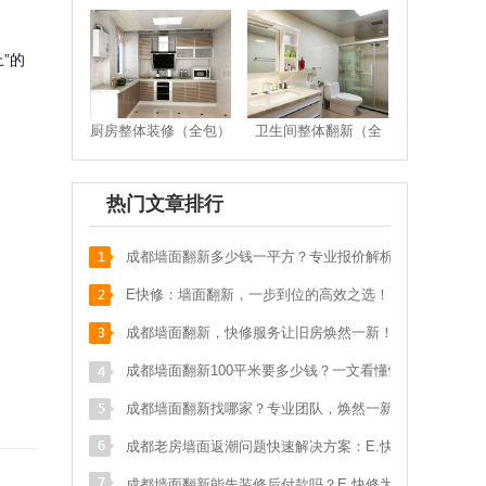
苟**
马鞍北路116号
136****178
预约成功
”的
张**
武青路
133****587
预约成功
刘**
保利
151****017
预约成功
厨房整体装修（全包）
卫生间整体翻新（全
包）
李**
奥克斯广场写字楼
152****219
预约成功
明**
天祥街蓝色港湾
139****052
预约成功
热门文章排行
邱**
九里提聚贤半岛花苑
159****547
预约成功
成都墙面翻新多少钱一平方？专业报价解析，
吴**
城南晶座1栋160
134****784
预约成功
省钱又省心！
E快修：墙面翻新，一步到位的高效之选！
游**
光华苑一期
136****071
预约成功
成都墙面翻新，快修服务让旧房焕然一新！
李**
犀浦西区花园
173****288
预约成功
成都墙面翻新100平米要多少钱？一文看懂性
王**
长融街一代天骄
136****384
预约成功
价比之王！
成都墙面翻新找哪家？专业团队，焕然一新的
t**
test
123****911
预约成功
家！
成都老房墙面返潮问题快速解决方案：E.快修
何**
四道街
189****651
预约成功
专业指南
成都墙面翻新能先装修后付款吗？E.快修为您