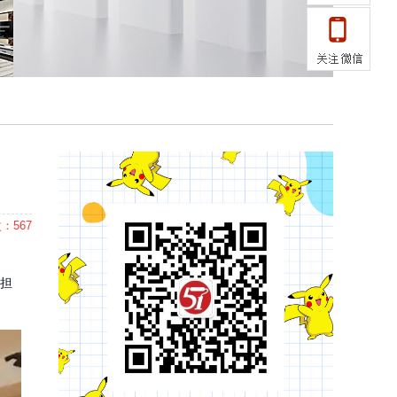
：567
担