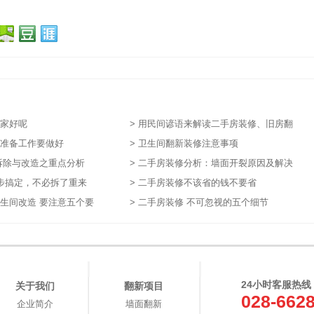
哪家好呢
> 用民间谚语来解读二手房装修、旧房翻
修准备工作要做好
新
> 卫生间翻新装修注意事项
 拆除与改造之重点分析
> 二手房装修分析：墙面开裂原因及解决
3步搞定，不必拆了重来
方法
> 二手房装修不该省的钱不要省
卫生间改造 要注意五个要
> 二手房装修 不可忽视的五个细节
24小时客服热线
关于我们
翻新项目
028-662
企业简介
墙面翻新