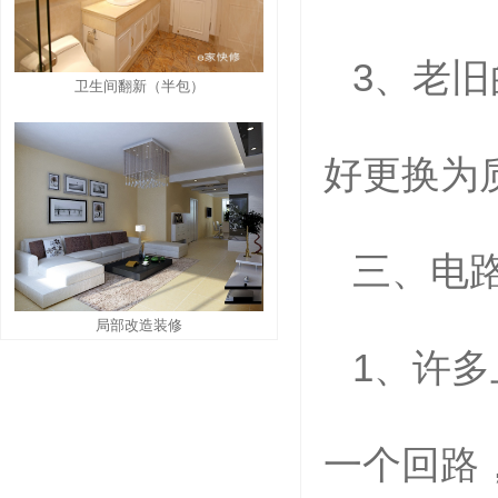
3
、老旧
卫生间翻新（半包）
好更换为
三、
电
局部改造装修
1、
许多
一个回路