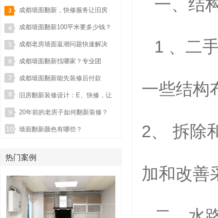
一、
结
效之选！
成都墙面翻新，快修服务让旧房
焕然一新！
成都墙面翻新100平米要多少钱？
1
、二
一文看懂性价比之王！
成都老房墙面返潮问题快速解决
方案：E.快修专业指南
成都墙面翻新找哪家？专业团
队，焕然一新的家！
成都墙面翻新能先装修后付款
一些结构
吗？E.快修为您解答：专业、高
旧房翻新装修设计：E、快修，让
效、无忧的墙面翻新解决方案
家焕然一新！
20年前的老房子如何翻新装修？
2、
拆除
墙面翻新颜色有哪些？
热门案例
加和改善
二、水